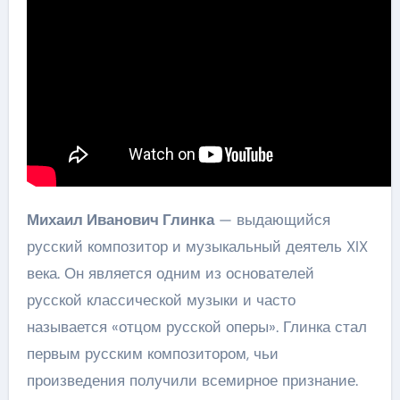
Михаил Иванович Глинка
— выдающийся
русский композитор и музыкальный деятель XIX
века. Он является одним из основателей
русской классической музыки и часто
называется «отцом русской оперы». Глинка стал
первым русским композитором, чьи
произведения получили всемирное признание.