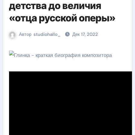
детства до величия
«отца русской оперы»
Автор
studiohallo_
Дек 17, 2022