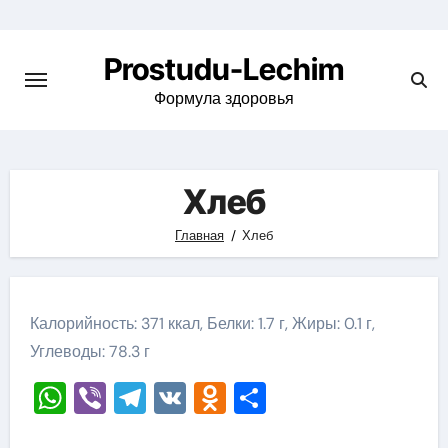
Перейти
к
Prostudu-Lechim
содержимому
Формула здоровья
Хлеб
Главная
Хлеб
Калорийность: 371 ккал, Белки: 1.7 г, Жиры: 0.1 г,
Углеводы: 78.3 г
WhatsApp
Viber
Telegram
VK
Odnoklassniki
Отправить