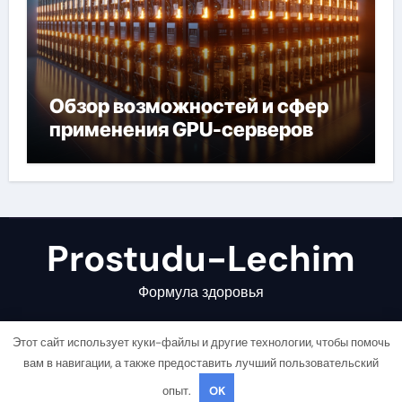
Обзор возможностей и сфер
применения GPU-серверов
Prostudu-Lechim
Формула здоровья
Этот сайт использует куки-файлы и другие технологии, чтобы помочь
вам в навигации, а также предоставить лучший пользовательский
опыт.
OK
Copyright © All rights reserved
|
Newsair
от
Themeansar
.