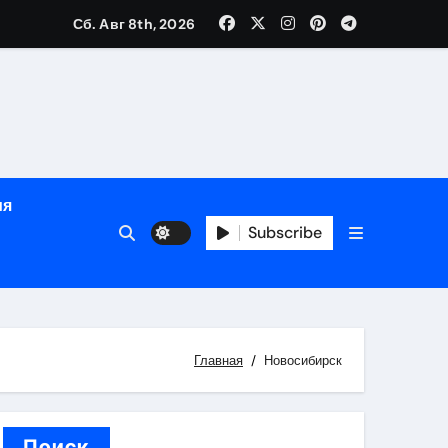
Сб. Авг 8th, 2026
ном
ы
ия
рсональный подход и лицензированные врачи
Subscribe
 один день
Главная
Новосибирск
Поиск