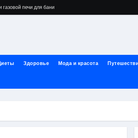
 газовой печи для бани
го оборудования и их назначение
ер применения GPU-серверов
яция и огнезащита судовых конструкций базальтовым волок
нного обучения и актуальные профессиональные ориентир
Диеты
Здоровье
Мода и красота
Путешеств
рограммы реабилитации при алкогольной зависимости: пе
убов: принципы, показания и этапы установки импланта за
обенности выездной наркологической помощи
ти МРТ на современном магнитно-резонансном томографе
ольной промышленности в Узбекистане