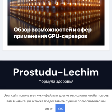
Обзор возможностей и сфер
применения GPU-серверов
Prostudu-Lechim
Формула здоровья
Этот сайт использует куки-файлы и другие технологии, чтобы помочь
вам в навигации, а также предоставить лучший пользовательский
опыт.
OK
Copyright © All rights reserved
|
Newsair
от
Themeansar
.