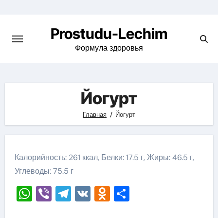
Перейти
к
Prostudu-Lechim
содержимому
Формула здоровья
Йогурт
Главная
Йогурт
Калорийность: 261 ккал, Белки: 17.5 г, Жиры: 46.5 г,
Углеводы: 75.5 г
WhatsApp
Viber
Telegram
VK
Odnoklassniki
Отправить