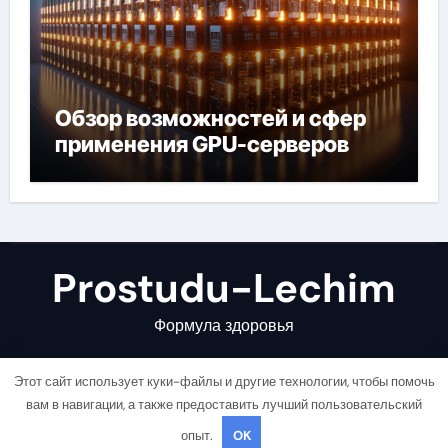
Обзор возможностей и сфер
применения GPU-серверов
Prostudu-Lechim
Формула здоровья
Этот сайт использует куки-файлы и другие технологии, чтобы помочь
вам в навигации, а также предоставить лучший пользовательский
опыт.
OK
Copyright © All rights reserved
|
Newsair
от
Themeansar
.