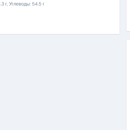
.3 г, Углеводы: 54.5 г
niki
ить