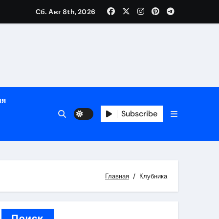
Сб. Авг 8th, 2026
ном
ы
ия
рсональный подход и лицензированные врачи
Subscribe
 один день
Главная
Клубника
Поиск