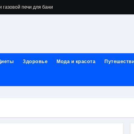
 газовой печи для бани
го оборудования и их назначение
ер применения GPU-серверов
яция и огнезащита судовых конструкций базальтовым волок
нного обучения и актуальные профессиональные ориентир
Диеты
Здоровье
Мода и красота
Путешеств
рограммы реабилитации при алкогольной зависимости: пе
убов: принципы, показания и этапы установки импланта за
обенности выездной наркологической помощи
ти МРТ на современном магнитно-резонансном томографе
ольной промышленности в Узбекистане