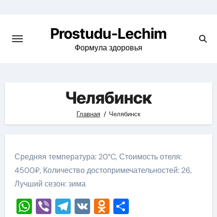
Перейти
к
Prostudu-Lechim
содержимому
Формула здоровья
Челябинск
Главная
Челябинск
Средняя температура: 20°C, Стоимость отеля:
4500₽, Количество достопримечательностей: 26,
Лучший сезон: зима
WhatsApp
Viber
Telegram
VK
Odnoklassniki
Отправить