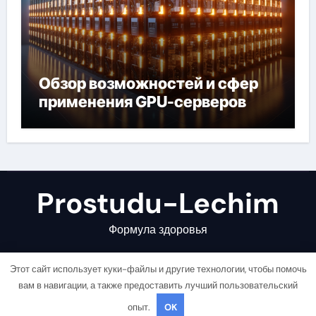
Обзор возможностей и сфер
применения GPU-серверов
Prostudu-Lechim
Формула здоровья
Этот сайт использует куки-файлы и другие технологии, чтобы помочь
вам в навигации, а также предоставить лучший пользовательский
опыт.
OK
Copyright © All rights reserved
|
Newsair
от
Themeansar
.