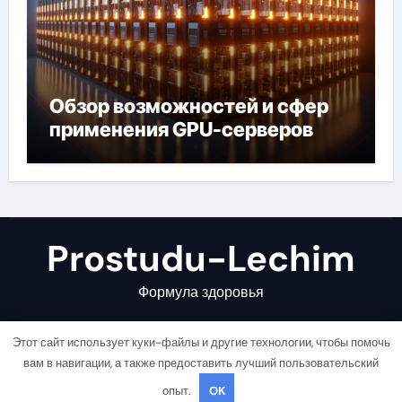
Обзор возможностей и сфер
применения GPU-серверов
Prostudu-Lechim
Формула здоровья
Этот сайт использует куки-файлы и другие технологии, чтобы помочь
вам в навигации, а также предоставить лучший пользовательский
опыт.
OK
Copyright © All rights reserved
|
Newsair
от
Themeansar
.