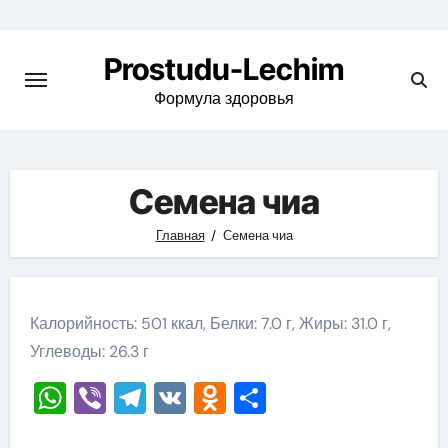
Перейти
к
Prostudu-Lechim
содержимому
Формула здоровья
Семена чиа
Главная
Семена чиа
Калорийность: 501 ккал, Белки: 7.0 г, Жиры: 31.0 г,
Углеводы: 26.3 г
WhatsApp
Viber
Telegram
VK
Odnoklassniki
Отправить