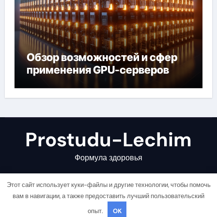
Обзор возможностей и сфер
применения GPU-серверов
Prostudu-Lechim
Формула здоровья
Этот сайт использует куки-файлы и другие технологии, чтобы помочь
вам в навигации, а также предоставить лучший пользовательский
опыт.
OK
Copyright © All rights reserved
|
Newsair
от
Themeansar
.