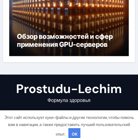
Обзор возможностей и сфер
применения GPU-серверов
Prostudu-Lechim
Формула здоровья
Этот сайт использует куки-файлы и другие технологии, чтобы помочь
вам в навигации, а также предоставить лучший пользовательский
опыт.
OK
Copyright © All rights reserved
|
Newsair
от
Themeansar
.