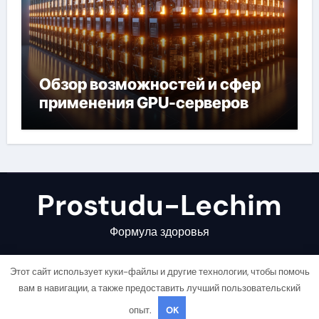
Обзор возможностей и сфер
применения GPU-серверов
Prostudu-Lechim
Формула здоровья
Этот сайт использует куки-файлы и другие технологии, чтобы помочь
вам в навигации, а также предоставить лучший пользовательский
опыт.
OK
Copyright © All rights reserved
|
Newsair
от
Themeansar
.