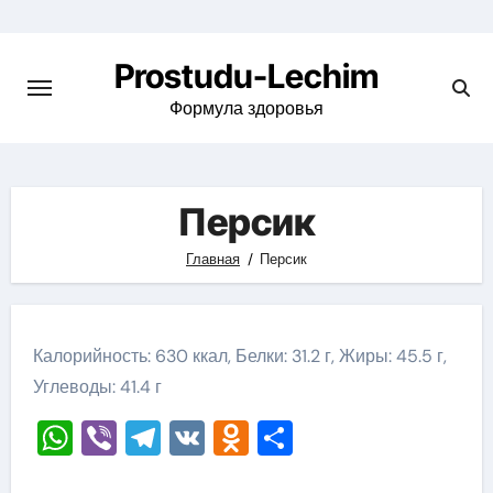
Перейти
к
Prostudu-Lechim
содержимому
Формула здоровья
Персик
Главная
Персик
Калорийность: 630 ккал, Белки: 31.2 г, Жиры: 45.5 г,
Углеводы: 41.4 г
WhatsApp
Viber
Telegram
VK
Odnoklassniki
Отправить