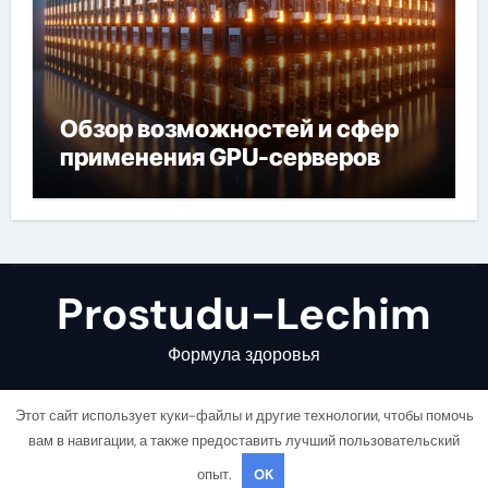
Обзор возможностей и сфер
применения GPU-серверов
Prostudu-Lechim
Формула здоровья
Этот сайт использует куки-файлы и другие технологии, чтобы помочь
вам в навигации, а также предоставить лучший пользовательский
опыт.
OK
Copyright © All rights reserved
|
Newsair
от
Themeansar
.