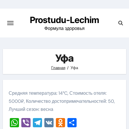
Перейти
к
Prostudu-Lechim
содержимому
Формула здоровья
Уфа
Главная
Уфа
Средняя температура: 14°C, Стоимость отеля:
5000₽, Количество достопримечательностей: 50,
Лучший сезон: весна
WhatsApp
Viber
Telegram
VK
Odnoklassniki
Отправить