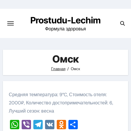
Перейти
к
Prostudu-Lechim
содержимому
Формула здоровья
Омск
Главная
Омск
Средняя температура: 9°C, Стоимость отеля:
2000₽, Количество достопримечательностей: 6,
Лучший сезон: весна
WhatsApp
Viber
Telegram
VK
Odnoklassniki
Отправить