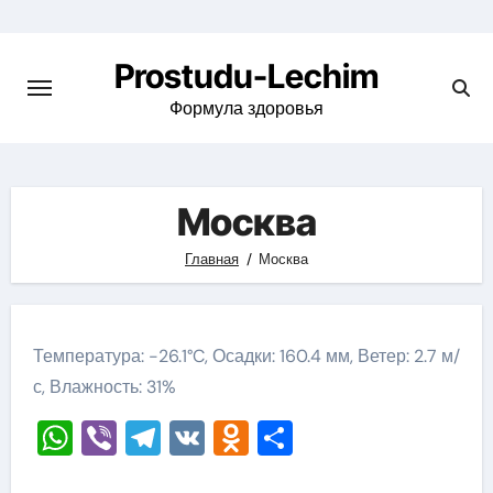
Перейти
к
Prostudu-Lechim
содержимому
Формула здоровья
Москва
Главная
Москва
Температура: -26.1°C, Осадки: 160.4 мм, Ветер: 2.7 м/
с, Влажность: 31%
WhatsApp
Viber
Telegram
VK
Odnoklassniki
Отправить