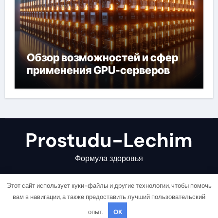
Обзор возможностей и сфер
применения GPU-серверов
Prostudu-Lechim
Формула здоровья
Этот сайт использует куки-файлы и другие технологии, чтобы помочь
вам в навигации, а также предоставить лучший пользовательский
опыт.
OK
Copyright © All rights reserved
|
Newsair
от
Themeansar
.