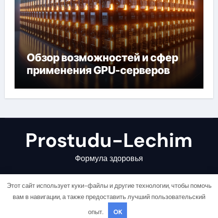
Обзор возможностей и сфер
применения GPU-серверов
Prostudu-Lechim
Формула здоровья
Этот сайт использует куки-файлы и другие технологии, чтобы помочь
вам в навигации, а также предоставить лучший пользовательский
опыт.
OK
Copyright © All rights reserved
|
Newsair
от
Themeansar
.