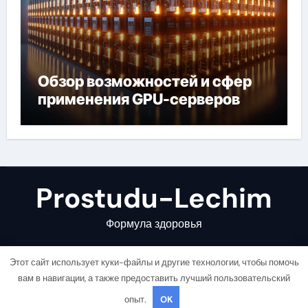
Обзор возможностей и сфер
применения GPU-серверов
Prostudu-Lechim
Формула здоровья
Этот сайт использует куки-файлы и другие технологии, чтобы помочь
вам в навигации, а также предоставить лучший пользовательский
опыт.
OK
Copyright © All rights reserved
|
Newsair
от
Themeansar
.