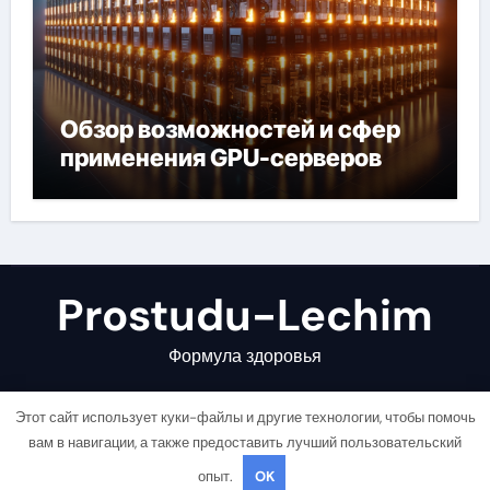
Обзор возможностей и сфер
применения GPU-серверов
Prostudu-Lechim
Формула здоровья
Этот сайт использует куки-файлы и другие технологии, чтобы помочь
вам в навигации, а также предоставить лучший пользовательский
опыт.
OK
Copyright © All rights reserved
|
Newsair
от
Themeansar
.