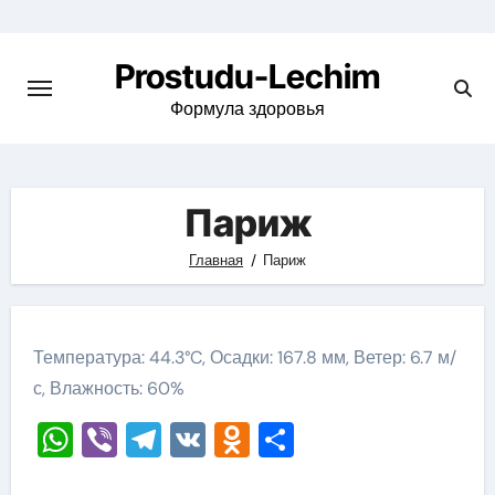
Перейти
к
Prostudu-Lechim
содержимому
Формула здоровья
Париж
Главная
Париж
Температура: 44.3°C, Осадки: 167.8 мм, Ветер: 6.7 м/
с, Влажность: 60%
WhatsApp
Viber
Telegram
VK
Odnoklassniki
Отправить