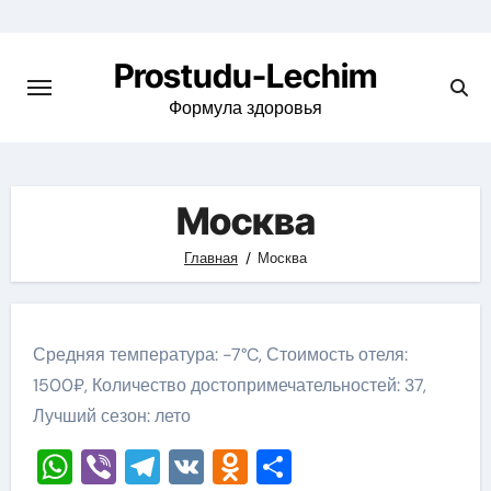
Перейти
к
Prostudu-Lechim
содержимому
Формула здоровья
Москва
Главная
Москва
Средняя температура: -7°C, Стоимость отеля:
1500₽, Количество достопримечательностей: 37,
Лучший сезон: лето
WhatsApp
Viber
Telegram
VK
Odnoklassniki
Отправить