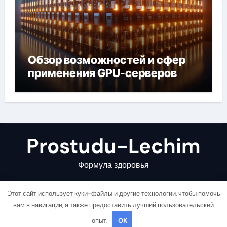
Обзор возможностей и сфер
применения GPU-серверов
Prostudu-Lechim
Формула здоровья
Этот сайт использует куки-файлы и другие технологии, чтобы помочь
вам в навигации, а также предоставить лучший пользовательский
опыт.
OK
Copyright © All rights reserved
|
Newsair
от
Themeansar
.