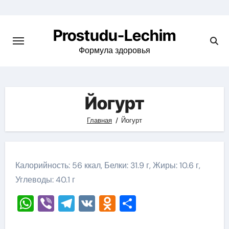
Перейти
к
Prostudu-Lechim
содержимому
Формула здоровья
Йогурт
Главная
Йогурт
Калорийность: 56 ккал, Белки: 31.9 г, Жиры: 10.6 г,
Углеводы: 40.1 г
WhatsApp
Viber
Telegram
VK
Odnoklassniki
Отправить