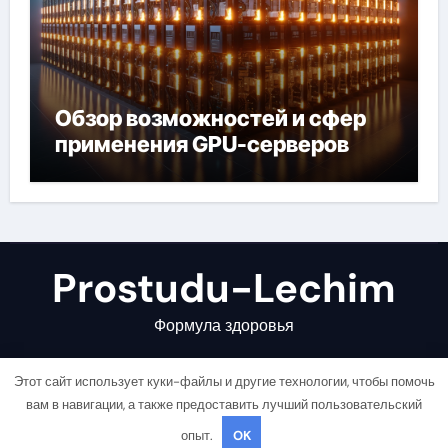
Обзор возможностей и сфер
применения GPU-серверов
Prostudu-Lechim
Формула здоровья
Этот сайт использует куки-файлы и другие технологии, чтобы помочь
вам в навигации, а также предоставить лучший пользовательский
опыт.
OK
Copyright © All rights reserved
|
Newsair
от
Themeansar
.