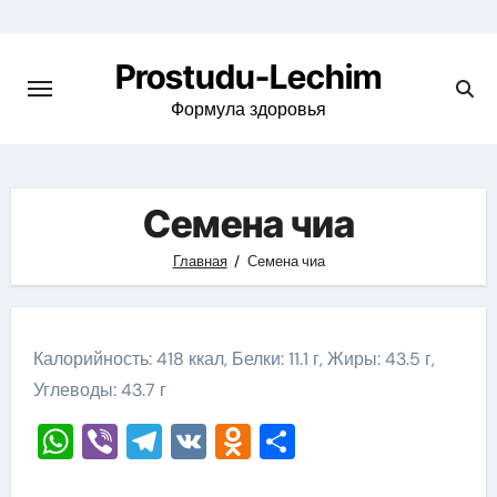
Перейти
к
Prostudu-Lechim
содержимому
Формула здоровья
Семена чиа
Главная
Семена чиа
Калорийность: 418 ккал, Белки: 11.1 г, Жиры: 43.5 г,
Углеводы: 43.7 г
WhatsApp
Viber
Telegram
VK
Odnoklassniki
Отправить