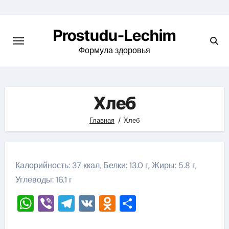
Перейти
к
Prostudu-Lechim
содержимому
Формула здоровья
Хлеб
Главная
Хлеб
Калорийность: 37 ккал, Белки: 13.0 г, Жиры: 5.8 г,
Углеводы: 16.1 г
WhatsApp
Viber
Telegram
VK
Odnoklassniki
Отправить