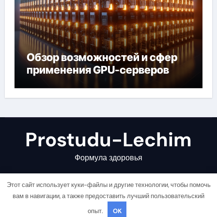
Обзор возможностей и сфер
применения GPU-серверов
Prostudu-Lechim
Формула здоровья
Этот сайт использует куки-файлы и другие технологии, чтобы помочь
вам в навигации, а также предоставить лучший пользовательский
опыт.
OK
Copyright © All rights reserved
|
Newsair
от
Themeansar
.