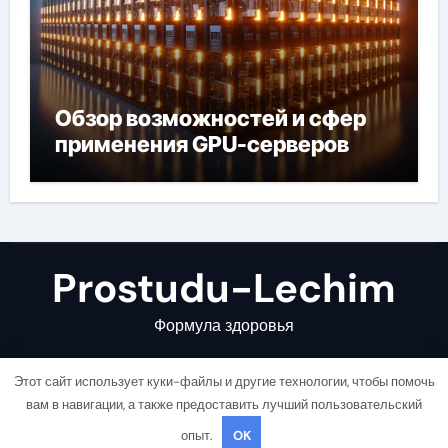
Обзор возможностей и сфер
применения GPU-серверов
Prostudu-Lechim
Формула здоровья
Этот сайт использует куки-файлы и другие технологии, чтобы помочь
вам в навигации, а также предоставить лучший пользовательский
опыт.
OK
Copyright © All rights reserved
|
Newsair
от
Themeansar
.