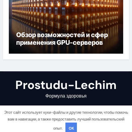
Обзор возможностей и сфер
применения GPU-серверов
Prostudu-Lechim
Формула здоровья
Этот сайт использует куки-файлы и другие технологии, чтобы помочь
вам в навигации, а также предоставить лучший пользовательский
опыт.
OK
Copyright © All rights reserved
|
Newsair
от
Themeansar
.