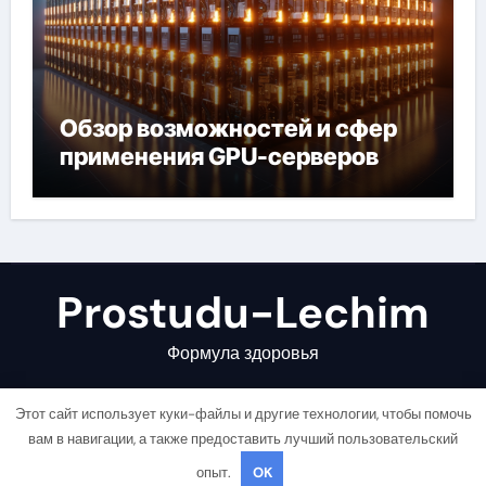
Обзор возможностей и сфер
применения GPU-серверов
Prostudu-Lechim
Формула здоровья
Этот сайт использует куки-файлы и другие технологии, чтобы помочь
вам в навигации, а также предоставить лучший пользовательский
опыт.
OK
Copyright © All rights reserved
|
Newsair
от
Themeansar
.