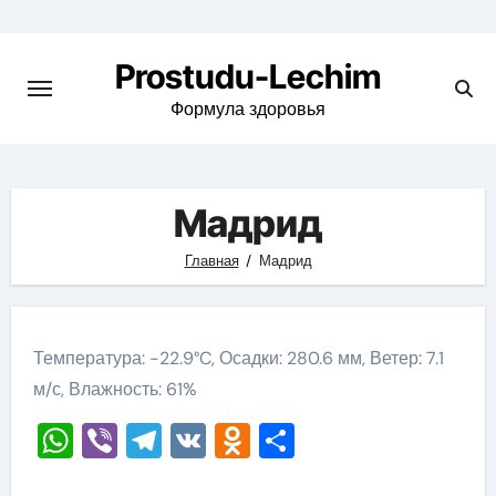
Перейти
к
Prostudu-Lechim
содержимому
Формула здоровья
Мадрид
Главная
Мадрид
Температура: -22.9°C, Осадки: 280.6 мм, Ветер: 7.1
м/с, Влажность: 61%
WhatsApp
Viber
Telegram
VK
Odnoklassniki
Отправить