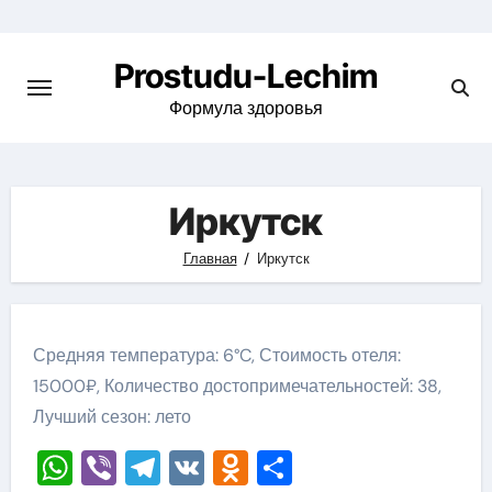
Перейти
к
Prostudu-Lechim
содержимому
Формула здоровья
Иркутск
Главная
Иркутск
Средняя температура: 6°C, Стоимость отеля:
15000₽, Количество достопримечательностей: 38,
Лучший сезон: лето
WhatsApp
Viber
Telegram
VK
Odnoklassniki
Отправить