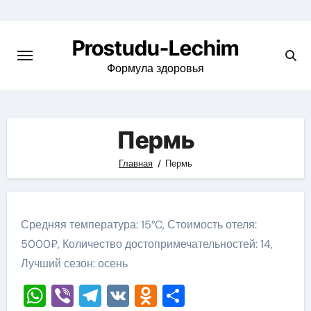
Перейти
к
Prostudu-Lechim
содержимому
Формула здоровья
Пермь
Главная
Пермь
Средняя температура: 15°C, Стоимость отеля:
5000₽, Количество достопримечательностей: 14,
Лучший сезон: осень
WhatsApp
Viber
Telegram
VK
Odnoklassniki
Отправить