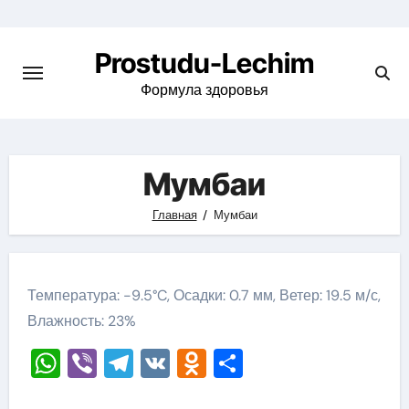
Перейти
к
Prostudu-Lechim
содержимому
Формула здоровья
Мумбаи
Главная
Мумбаи
Температура: -9.5°C, Осадки: 0.7 мм, Ветер: 19.5 м/с,
Влажность: 23%
WhatsApp
Viber
Telegram
VK
Odnoklassniki
Отправить