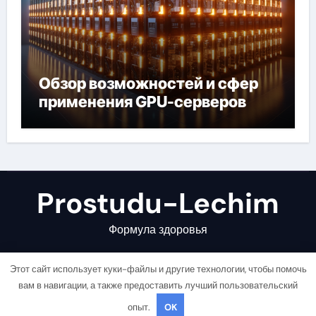
Обзор возможностей и сфер
применения GPU-серверов
Prostudu-Lechim
Формула здоровья
Этот сайт использует куки-файлы и другие технологии, чтобы помочь
вам в навигации, а также предоставить лучший пользовательский
опыт.
OK
Copyright © All rights reserved
|
Newsair
от
Themeansar
.