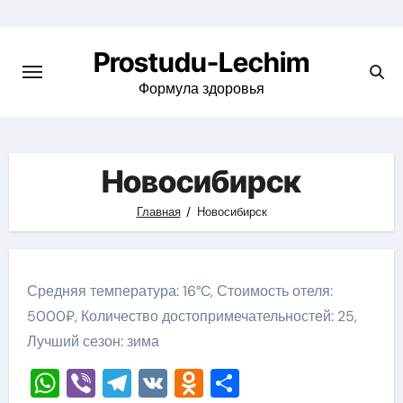
Перейти
к
Prostudu-Lechim
содержимому
Формула здоровья
Новосибирск
Главная
Новосибирск
Средняя температура: 16°C, Стоимость отеля:
5000₽, Количество достопримечательностей: 25,
Лучший сезон: зима
WhatsApp
Viber
Telegram
VK
Odnoklassniki
Отправить