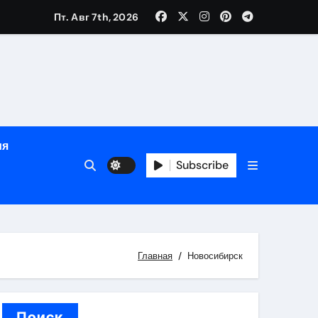
Пт. Авг 7th, 2026
ном
ы
ия
рсональный подход и лицензированные врачи
Subscribe
 один день
Главная
Новосибирск
Поиск