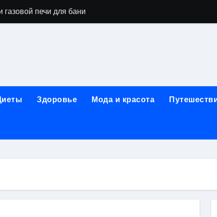
 газовой печи для бани
го оборудования и их назначение
ер применения GPU-серверов
яция и огнезащита судовых конструкций базальтовым волок
нного обучения и актуальные профессиональные ориентир
Диеты
Здоровье
Мода и красота
Путешеств
рограммы реабилитации при алкогольной зависимости: пе
убов: принципы, показания и этапы установки импланта за
обенности выездной наркологической помощи
ти МРТ на современном магнитно-резонансном томографе
ольной промышленности в Узбекистане