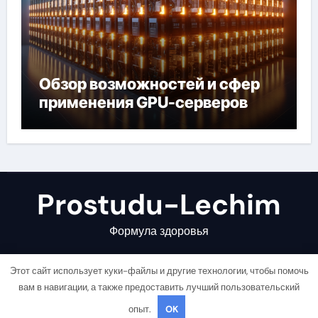
Обзор возможностей и сфер
применения GPU-серверов
Prostudu-Lechim
Формула здоровья
Этот сайт использует куки-файлы и другие технологии, чтобы помочь
вам в навигации, а также предоставить лучший пользовательский
опыт.
OK
Copyright © All rights reserved
|
Newsair
от
Themeansar
.