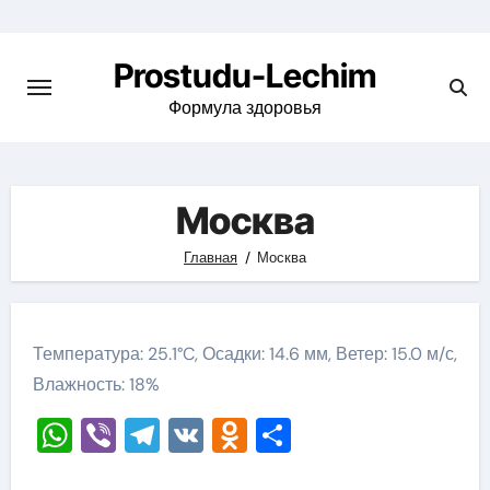
Перейти
к
Prostudu-Lechim
содержимому
Формула здоровья
Москва
Главная
Москва
Температура: 25.1°C, Осадки: 14.6 мм, Ветер: 15.0 м/с,
Влажность: 18%
WhatsApp
Viber
Telegram
VK
Odnoklassniki
Отправить