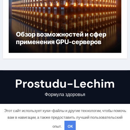
Обзор возможностей и сфер
применения GPU-серверов
Prostudu-Lechim
Формула здоровья
Этот сайт использует куки-файлы и другие технологии, чтобы помочь
вам в навигации, а также предоставить лучший пользовательский
опыт.
OK
Copyright © All rights reserved
|
Newsair
от
Themeansar
.