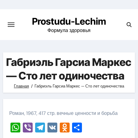
Перейти
к
Prostudu-Lechim
содержимому
Формула здоровья
Габриэль Гарсиа Маркес
— Сто лет одиночества
Главная
Габриэль Гарсиа Маркес — Сто лет одиночества
Роман, 1967, 417 стр. вечные ценности и борьба
WhatsApp
Viber
Telegram
VK
Odnoklassniki
Отправить