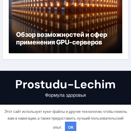
Обзор возможностей и сфер
применения GPU-серверов
Prostudu-Lechim
Формула здоровья
Этот сайт использует куки-файлы и другие технологии, чтобы помочь
вам в навигации, а также предоставить лучший пользовательский
опыт.
OK
Copyright © All rights reserved
|
Newsair
от
Themeansar
.