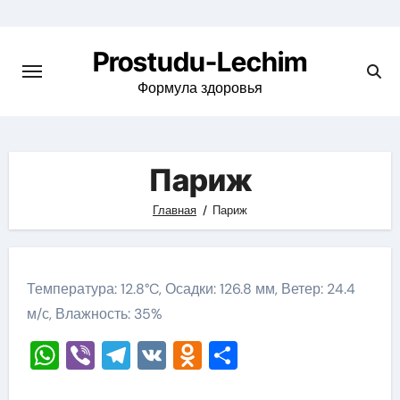
Перейти
к
Prostudu-Lechim
содержимому
Формула здоровья
Париж
Главная
Париж
Температура: 12.8°C, Осадки: 126.8 мм, Ветер: 24.4
м/с, Влажность: 35%
WhatsApp
Viber
Telegram
VK
Odnoklassniki
Отправить