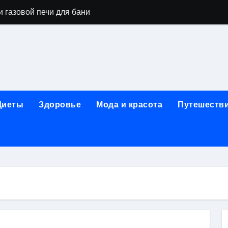
 газовой печи для бани
го оборудования и их назначение
ер применения GPU-серверов
яция и огнезащита судовых конструкций базальтовым волок
нного обучения и актуальные профессиональные ориентир
Диеты
Здоровье
Мода и красота
Путешеств
рограммы реабилитации при алкогольной зависимости: пе
убов: принципы, показания и этапы установки импланта за
обенности выездной наркологической помощи
ти МРТ на современном магнитно-резонансном томографе
ольной промышленности в Узбекистане