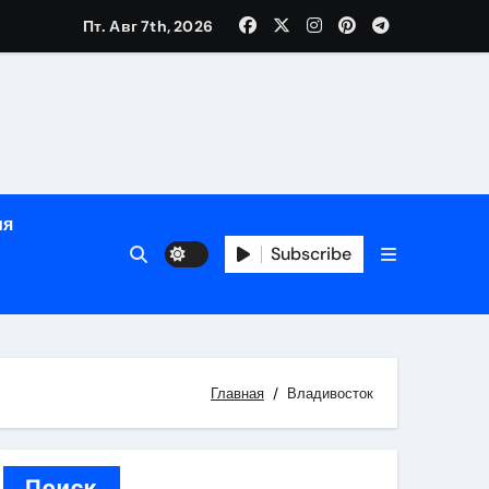
Пт. Авг 7th, 2026
ном
ы
ия
рсональный подход и лицензированные врачи
Subscribe
 один день
Главная
Владивосток
Поиск