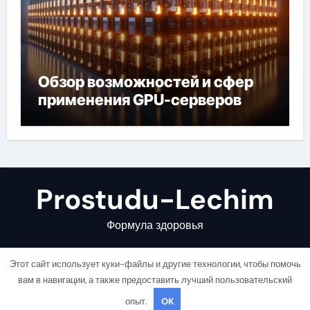
Обзор возможностей и сфер
применения GPU-серверов
Prostudu-Lechim
Формула здоровья
Этот сайт использует куки-файлы и другие технологии, чтобы помочь
вам в навигации, а также предоставить лучший пользовательский
опыт.
OK
Copyright © All rights reserved
|
Newsair
от
Themeansar
.