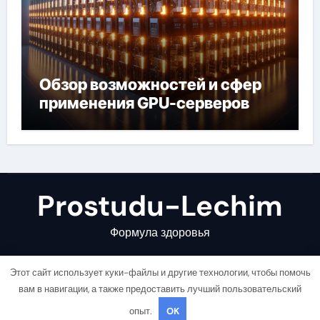
Обзор возможностей и сфер
применения GPU-серверов
Prostudu-Lechim
Формула здоровья
Этот сайт использует куки-файлы и другие технологии, чтобы помочь
вам в навигации, а также предоставить лучший пользовательский
опыт.
OK
Copyright © All rights reserved
|
Newsair
от
Themeansar
.