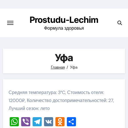
Перейти
к
Prostudu-Lechim
содержимому
Формула здоровья
Уфа
Главная
Уфа
Средняя температура: 3°C, Стоимость отеля:
12000₽, Количество достопримечательностей: 27,
Лучший сезон: лето
WhatsApp
Viber
Telegram
VK
Odnoklassniki
Отправить