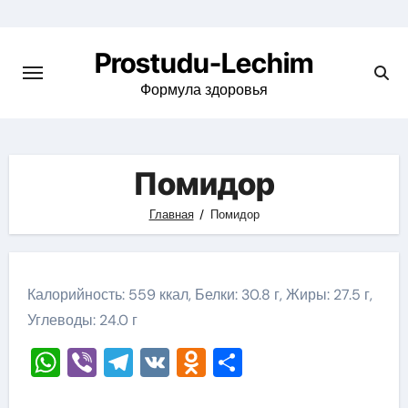
Перейти
к
Prostudu-Lechim
содержимому
Формула здоровья
Помидор
Главная
Помидор
Калорийность: 559 ккал, Белки: 30.8 г, Жиры: 27.5 г,
Углеводы: 24.0 г
WhatsApp
Viber
Telegram
VK
Odnoklassniki
Отправить