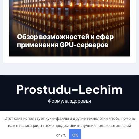
Обзор возможностей и сфер
применения GPU-серверов
Prostudu-Lechim
Формула здоровья
Этот сайт использует куки-файлы и другие технологии, чтобы помочь
вам в навигации, а также предоставить лучший пользовательский
опыт.
OK
Copyright © All rights reserved
|
Newsair
от
Themeansar
.