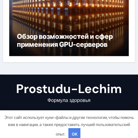
Обзор возможностей и сфер
применения GPU-серверов
Prostudu-Lechim
Формула здоровья
Этот сайт использует куки-файлы и другие технологии, чтобы помочь
вам в навигации, а также предоставить лучший пользовательский
опыт.
OK
Copyright © All rights reserved
|
Newsair
от
Themeansar
.