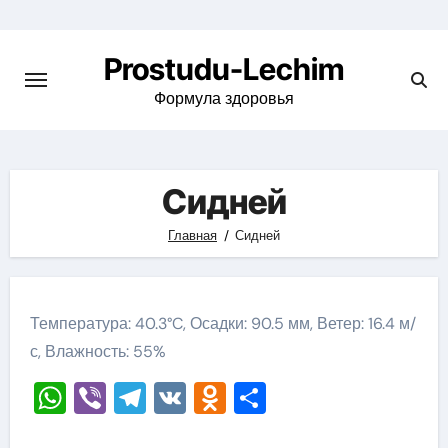
Перейти
к
Prostudu-Lechim
содержимому
Формула здоровья
Сидней
Главная
Сидней
Температура: 40.3°C, Осадки: 90.5 мм, Ветер: 16.4 м/
с, Влажность: 55%
WhatsApp
Viber
Telegram
VK
Odnoklassniki
Отправить