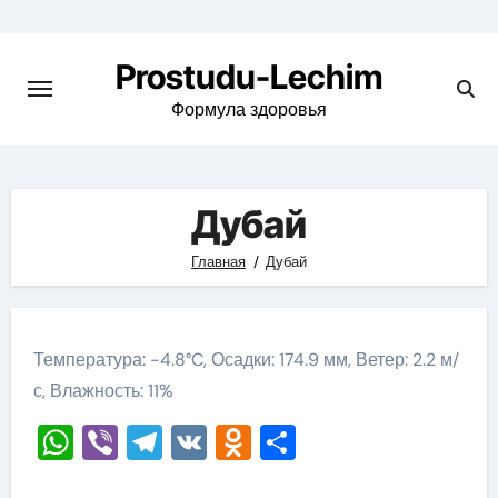
Перейти
к
Prostudu-Lechim
содержимому
Формула здоровья
Дубай
Главная
Дубай
Температура: -4.8°C, Осадки: 174.9 мм, Ветер: 2.2 м/
с, Влажность: 11%
WhatsApp
Viber
Telegram
VK
Odnoklassniki
Отправить