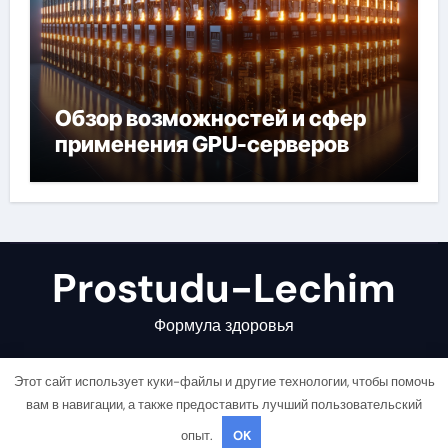
Обзор возможностей и сфер
применения GPU-серверов
Prostudu-Lechim
Формула здоровья
Этот сайт использует куки-файлы и другие технологии, чтобы помочь
вам в навигации, а также предоставить лучший пользовательский
опыт.
OK
Copyright © All rights reserved
|
Newsair
от
Themeansar
.