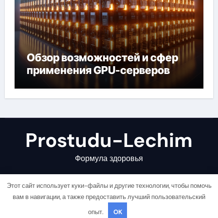
Обзор возможностей и сфер
применения GPU-серверов
Prostudu-Lechim
Формула здоровья
Этот сайт использует куки-файлы и другие технологии, чтобы помочь
вам в навигации, а также предоставить лучший пользовательский
опыт.
OK
Copyright © All rights reserved
|
Newsair
от
Themeansar
.