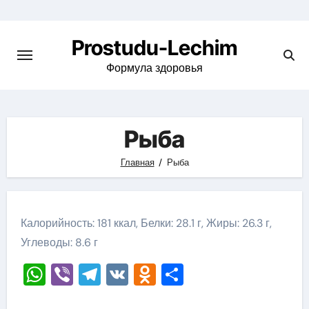
Перейти
к
Prostudu-Lechim
содержимому
Формула здоровья
Рыба
Главная
Рыба
Калорийность: 181 ккал, Белки: 28.1 г, Жиры: 26.3 г,
Углеводы: 8.6 г
WhatsApp
Viber
Telegram
VK
Odnoklassniki
Отправить