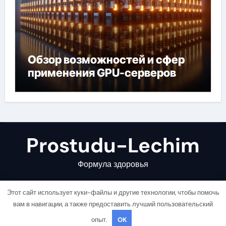
Обзор возможностей и сфер
применения GPU-серверов
Prostudu-Lechim
Формула здоровья
Этот сайт использует куки-файлы и другие технологии, чтобы помочь
вам в навигации, а также предоставить лучший пользовательский
опыт.
OK
Copyright © All rights reserved
|
Newsair
от
Themeansar
.