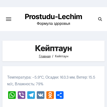
Перейти
к
Prostudu-Lechim
содержимому
Формула здоровья
Кейптаун
Главная
Кейптаун
Температура: -5.9°C, Осадки: 163.3 мм, Ветер: 15.5
м/с, Влажность: 79%
WhatsApp
Viber
Telegram
VK
Odnoklassniki
Отправить