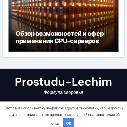
Обзор возможностей и сфер
применения GPU-серверов
Prostudu-Lechim
Формула здоровья
Этот сайт использует куки-файлы и другие технологии, чтобы помочь
вам в навигации, а также предоставить лучший пользовательский
опыт.
OK
Copyright © All rights reserved
|
Newsair
от
Themeansar
.