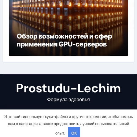
Обзор возможностей и сфер
применения GPU-серверов
Prostudu-Lechim
Формула здоровья
Этот сайт использует куки-файлы и другие технологии, чтобы помочь
вам в навигации, а также предоставить лучший пользовательский
опыт.
OK
Copyright © All rights reserved
|
Newsair
от
Themeansar
.