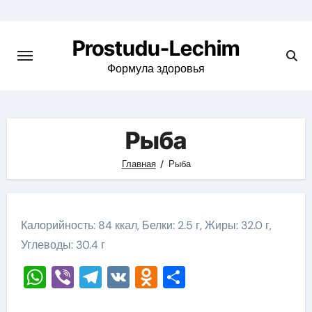
Перейти
к
Prostudu-Lechim
содержимому
Формула здоровья
Рыба
Главная
Рыба
Калорийность: 84 ккал, Белки: 2.5 г, Жиры: 32.0 г,
Углеводы: 30.4 г
WhatsApp
Viber
Telegram
VK
Odnoklassniki
Отправить