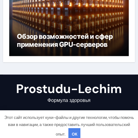
Обзор возможностей и сфер
применения GPU-серверов
Prostudu-Lechim
Формула здоровья
Этот сайт использует куки-файлы и другие технологии, чтобы помочь
вам в навигации, а также предоставить лучший пользовательский
опыт.
OK
Copyright © All rights reserved
|
Newsair
от
Themeansar
.