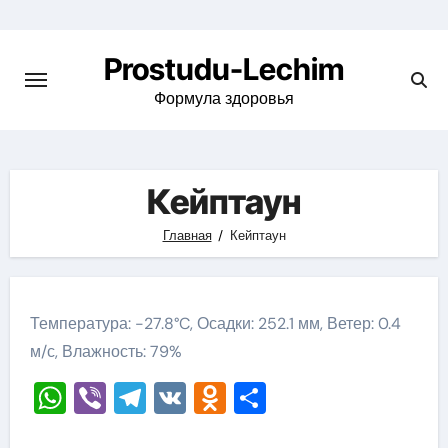
Перейти
к
Prostudu-Lechim
содержимому
Формула здоровья
Кейптаун
Главная
Кейптаун
Температура: -27.8°C, Осадки: 252.1 мм, Ветер: 0.4
м/с, Влажность: 79%
WhatsApp
Viber
Telegram
VK
Odnoklassniki
Отправить