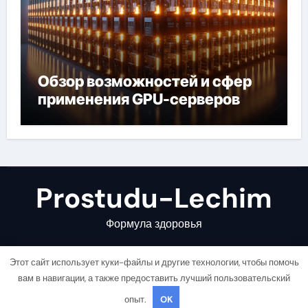
Обзор возможностей и сфер
применения GPU-серверов
Prostudu-Lechim
Формула здоровья
Этот сайт использует куки-файлы и другие технологии, чтобы помочь
вам в навигации, а также предоставить лучший пользовательский
опыт.
OK
Copyright © All rights reserved
|
Newsair
от
Themeansar
.