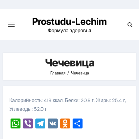
Перейти
к
Prostudu-Lechim
содержимому
Формула здоровья
Чечевица
Главная
Чечевица
Калорийность: 418 ккал, Белки: 20.8 г, Жиры: 25.4 г,
Углеводы: 52.0 г
WhatsApp
Viber
Telegram
VK
Odnoklassniki
Отправить