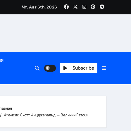
Чт. Авг 6th, 2026
ном
ы
ия
рсональный подход и лицензированные врачи
Subscribe
 один день
лавная
Фрэнсис Скотт Фицджеральд — Великий Гэтсби