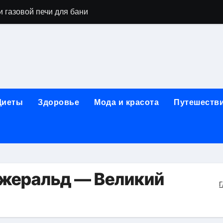
 газовой печи для бани
го оборудования и их назначение
ер применения GPU-серверов
яция и огнезащита судовых конструкций базальтовым волок
нного обучения и актуальные профессиональные ориентир
Диеты
Здоровье
Мода и красота
Путешеств
рограммы реабилитации при алкогольной зависимости: пе
убов: принципы, показания и этапы установки импланта за
обенности выездной наркологической помощи
ти МРТ на современном магнитно-резонансном томографе
жеральд — Великий
Г
ольной промышленности в Узбекистане