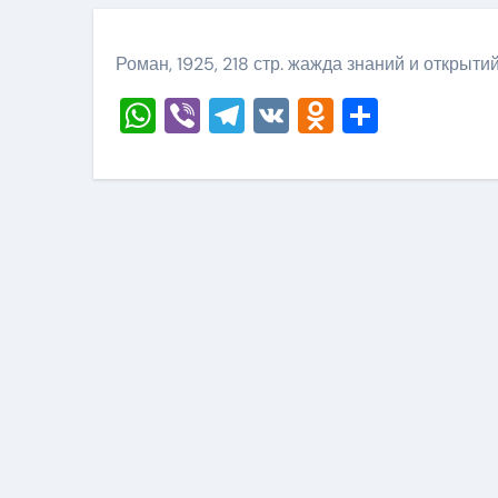
Роман, 1925, 218 стр. жажда знаний и открыти
WhatsApp
Viber
Telegram
VK
Odnoklass
Отправ