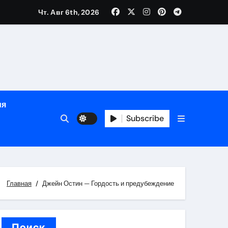
Чт. Авг 6th, 2026
ном
ы
ия
рсональный подход и лицензированные врачи
Subscribe
 один день
Главная
Джейн Остин — Гордость и предубеждение
Поиск